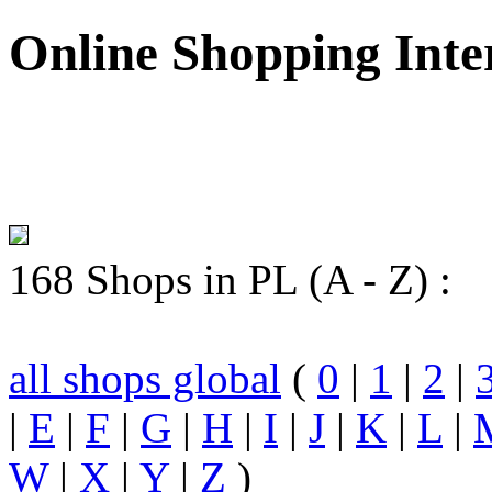
Online Shopping Inte
168 Shops in PL (A - Z) :
all shops global
(
0
|
1
|
2
|
|
E
|
F
|
G
|
H
|
I
|
J
|
K
|
L
|
W
|
X
|
Y
|
Z
)