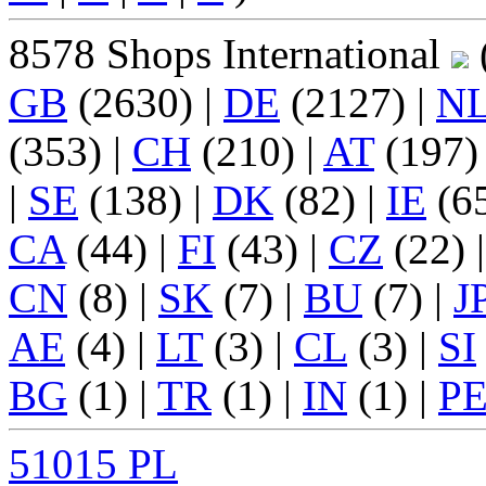
8578 Shops International
(
GB
(2630) |
DE
(2127) |
N
(353) |
CH
(210) |
AT
(197)
|
SE
(138) |
DK
(82) |
IE
(65
CA
(44) |
FI
(43) |
CZ
(22) 
CN
(8) |
SK
(7) |
BU
(7) |
J
AE
(4) |
LT
(3) |
CL
(3) |
SI
BG
(1) |
TR
(1) |
IN
(1) |
P
51015 PL